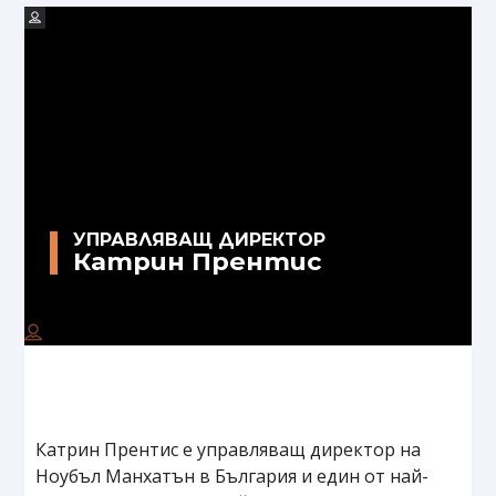
УПРАВЛЯВАЩ ДИРЕКТОР
Катрин Прентис
Катрин Прентис е управляващ директор на
Ноубъл Манхатън в България и един от най-