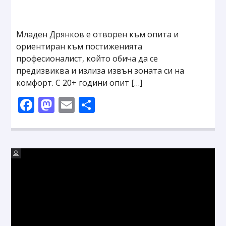
Младен Дрянков е отворен към опита и
ориентиран към постиженията
професионалист, който обича да се
предизвиква и излиза извън зоната си на
комфорт. С 20+ години опит […]
Facebook
Mastodon
Email
Share