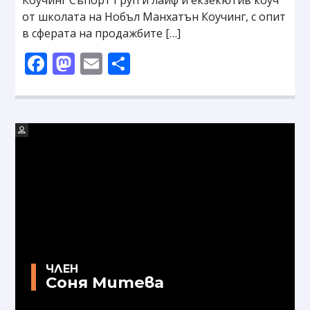
Коучинг Съпорт Груп и лайф и екзекютив коуч
от школата на Нобъл Манхатън Коучинг, с опит
в сферата на продажбите […]
Facebook
Mastodon
Email
Share
ЧЛЕН
Соня Митева