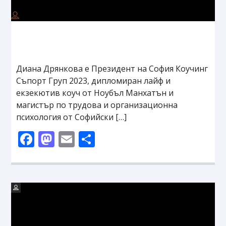
Диана Дрянкова е Президент на София Коучинг
Съпорт Груп 2023, дипломиран лайф и
екзекютив коуч от Ноубъл Манхатън и
магистър по трудова и организационна
психология от Софийски […]
Facebook
Mastodon
Email
Share