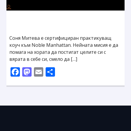
Соня Митева е сертифициран практикуващ
коуч към Noble Manhattan. Нейната мисия е да
помага на хората да постигат целите си с
вярата в себе си, смело да […]
Facebook
Mastodon
Email
Share