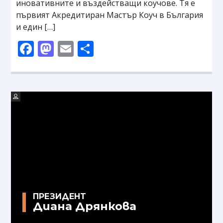
иновативните и въздействащи коучове. Тя е
първият Акредитиран Мастър Коуч в България
и един […]
Facebook
Mastodon
Email
Share
ПРЕЗИДЕНТ
Диана Дрянкова