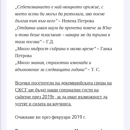
„Себепознанието е най-мощното оръжие, с
което всеки би могъл да разполага, ако поеме
дългия път към него“
– Невена Петрова
„Отдавна имам наум да прочета повече за Юнг
и това беше тласъкът – накара ме да тръгна в
тази посока“
– Г.Д.
„Много мъдрост събрана в малко време“
– Ганка
Петрова
„Много знания, страхотни изненади и
вдъхновение за следващата година“
– Т. С.
Всички посетители на декемврийската среща на
СКСГ ще бъдат наши специални гости на
събитие през 2019г, за да имат възможност да
усетят и силата на коучинга.
Очакваме ви през февруари 2019 г.