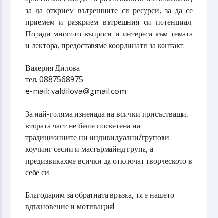
за да открием вътрешните си ресурси, за да се
приемем и разкрием вътрешния си потенциал.
Поради многото въпроси и интереса към темата
и лектора, предоставяме координати за контакт:
Валерия Дилова
тел. 0887568975
e-mail: valdilova@gmail.com
За най-голяма изненада на всички присъстващи,
втората част не беше посветена на
традиционните ни индивидуални/групови
коучинг сесии и мастърмайнд група, а
предизвикахме всички да отключат творческото в
себе си.
Благодарим за обратната връзка, тя е нашето
вдъхновение и мотивация!