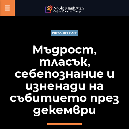
PRESS-RELEASE
Мъдрост,
тласък,
себепознание и
изненади на
събитието през
декември